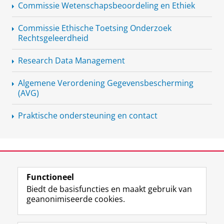
Commissie
Wetenschapsbeoordeling
en Ethiek
Commissie Ethische Toetsing Onderzoek
Rechtsgeleerdheid
Research Data Management
Algemene Verordening
Gegevensbescherming
(AVG)
Praktische ondersteuning en contact
View this page in:
English
Functioneel
Biedt de basisfuncties en maakt gebruik van
geanonimiseerde cookies.
F
L
R
I
Y
Volg de RUG