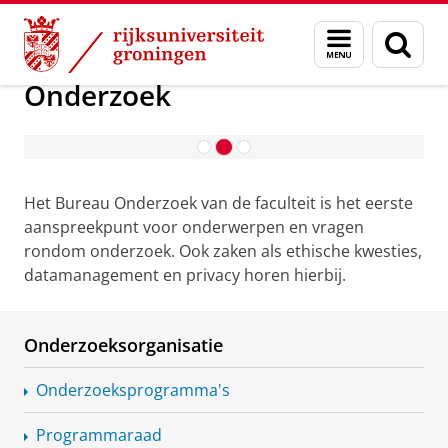
Skip
Skip
Over ons
Faculteit Rechtsgeleerdheid
Onderzoek
Menu
Zoek
to
to
en
Content
Navigation
zoeken
Onderzoek
Bureau Onderzoek
Het Bureau Onderzoek van de faculteit is het eerste
aanspreekpunt voor onderwerpen en vragen
rondom onderzoek. Ook zaken als ethische kwesties,
datamanagement en privacy horen hierbij.
Onderzoeksorganisatie
Onderzoeksprogramma's
Programmaraad