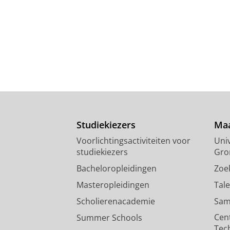
Studiekiezers
Maa
Voorlichtingsactiviteiten voor
Univ
studiekiezers
Gro
Bacheloropleidingen
Zoe
Masteropleidingen
Tal
Scholierenacademie
Sam
Cen
Summer Schools
Tec