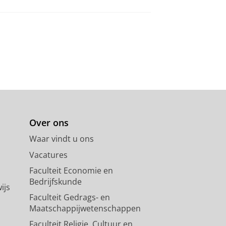
Over ons
Waar vindt u ons
Vacatures
Faculteit Economie en
Bedrijfskunde
ijs
Faculteit Gedrags- en
Maatschappijwetenschappen
Faculteit Religie, Cultuur en