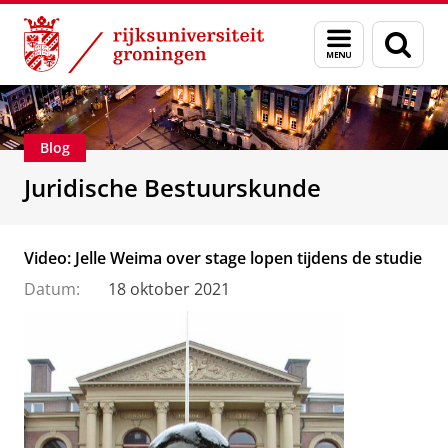
Skip
Skip
Over ons
Voorlichting
Menu
Zoek
to
to
en
Content
Navigation
zoeken
Blog
Juridische Bestuurskunde
Video: Jelle Weima over stage lopen tijdens de studie
Datum:
18 oktober 2021