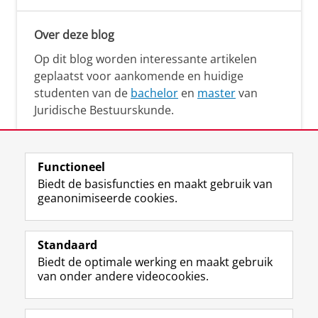
Over deze blog
Op dit blog worden interessante artikelen
geplaatst voor aankomende en huidige
studenten van de
bachelor
en
master
van
Juridische Bestuurskunde.
Functioneel
Biedt de basisfuncties en maakt gebruik van
geanonimiseerde cookies.
F
L
R
I
Y
Volg de RUG
a
i
S
n
o
Standaard
c
n
S
s
u
Biedt de optimale werking en maakt gebruik
e
k
-
t
T
Studiekiezers
van onder andere videocookies.
b
e
f
a
u
Maatschappij/bedrijven
o
d
e
g
b
o
I
e
r
e