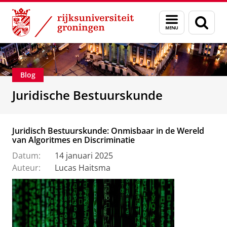
Skip
Skip
Over ons
Voorlichting
Menu
Zoek
to
to
en
Content
Navigation
zoeken
Blog
Juridische Bestuurskunde
Juridisch Bestuurskunde: Onmisbaar in de Wereld
van Algoritmes en Discriminatie
Datum:
14 januari 2025
Auteur:
Lucas Haitsma