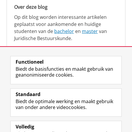
Over deze blog
Op dit blog worden interessante artikelen
geplaatst voor aankomende en huidige
studenten van de
bachelor
en
master
van
Juridische Bestuurskunde.
Functioneel
Biedt de basisfuncties en maakt gebruik van
geanonimiseerde cookies.
F
L
R
I
Y
Volg de RUG
a
i
S
n
o
Standaard
c
n
S
s
u
Biedt de optimale werking en maakt gebruik
e
k
-
t
T
Studiekiezers
van onder andere videocookies.
b
e
f
a
u
Maatschappij/bedrijven
o
d
e
g
b
o
I
e
r
e
Alumni
k
n
d
a
-
Volledig
p
-
R
m
k