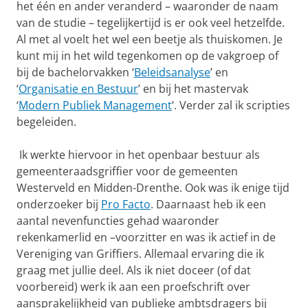
het één en ander veranderd – waaronder de naam
van de studie – tegelijkertijd is er ook veel hetzelfde.
Al met al voelt het wel een beetje als thuiskomen. Je
kunt mij in het wild tegenkomen op de vakgroep of
bij de bachelorvakken ‘
Beleidsanalyse
’ en
‘
Organisatie en Bestuur
’ en bij het mastervak
‘
Modern Publiek Management
’. Verder zal ik scripties
begeleiden.
Ik werkte hiervoor in het openbaar bestuur als
gemeenteraadsgriffier voor de gemeenten
Westerveld en Midden-Drenthe. Ook was ik enige tijd
onderzoeker bij
Pro Facto
. Daarnaast heb ik een
aantal nevenfuncties gehad waaronder
rekenkamerlid en –voorzitter en was ik actief in de
Vereniging van Griffiers. Allemaal ervaring die ik
graag met jullie deel. Als ik niet doceer (of dat
voorbereid) werk ik aan een proefschrift over
aansprakelijkheid van publieke ambtsdragers bij