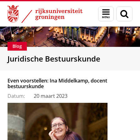
Skip
Skip
Over ons
Voorlichting
Menu
Zoek
to
to
en
Content
Navigation
zoeken
Blog
Juridische Bestuurskunde
Even voorstellen: Ina Middelkamp, docent
bestuurskunde
Datum:
20 maart 2023