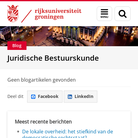
Skip
Skip
Over ons
Voorlichting
Menu
Zoek
to
to
en
Content
Navigation
zoeken
Blog
Juridische Bestuurskunde
Geen blogartikelen gevonden
Deel dit
Facebook
LinkedIn
Meest recente berichten
De lokale overheid: het stiefkind van de
democratische rechtsstaat?