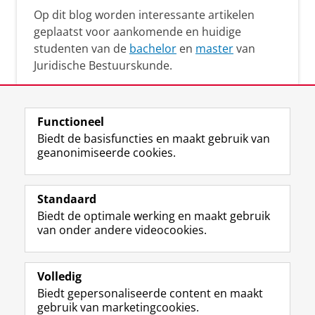
Op dit blog worden interessante artikelen
geplaatst voor aankomende en huidige
studenten van de
bachelor
en
master
van
Juridische Bestuurskunde.
Functioneel
Biedt de basisfuncties en maakt gebruik van
geanonimiseerde cookies.
F
L
R
I
Y
Volg de RUG
a
i
S
n
o
Standaard
c
n
S
s
u
Biedt de optimale werking en maakt gebruik
e
k
-
t
T
Studiekiezers
van onder andere videocookies.
b
e
f
a
u
Maatschappij/bedrijven
o
d
e
g
b
o
I
e
r
e
Alumni
k
n
d
a
-
Volledig
p
-
R
m
k
Biedt gepersonaliseerde content en maakt
Over ons
a
p
i
-
a
gebruik van marketingcookies.