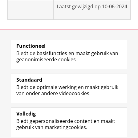
Laatst gewijzigd op 10-06-2024
Functioneel
View this page in:
English
Biedt de basisfuncties en maakt gebruik van
geanonimiseerde cookies.
F
L
R
I
Y
Volg de RUG
a
i
S
n
o
Standaard
c
n
S
s
u
Biedt de optimale werking en maakt gebruik
e
k
-
t
T
Studiekiezers
van onder andere videocookies.
b
e
f
a
u
Maatschappij/bedrijven
o
d
e
g
b
o
I
e
r
e
Alumni
k
n
d
a
-
Volledig
p
-
R
m
k
Biedt gepersonaliseerde content en maakt
Over ons
a
p
i
-
a
gebruik van marketingcookies.
g
a
j
a
n
i
g
k
c
a