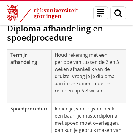
Skip
Skip
Bachelor of master diploma aanv
Menu
Zoek
to
to
en
Content
Navigation
zoeken
Diploma afhandeling en
spoedprocedure
Termijn
Houd rekening met een
afhandeling
periode van tussen de 2 en 3
weken afhankelijk van de
drukte. Vraag je je diploma
aan in de zomer, moet je
rekenen op 6-8 weken.
Spoedprocedure
Indien je, voor bijvoorbeeld
een baan, je masterdiploma
met spoed moet overleggen,
dan kun je gebruik maken van