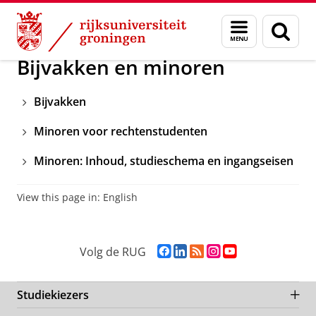
Skip
Skip
Opleidingen, Studieonderdelen & Studiebege
Menu
Zoek
to
to
en
Content
Navigation
zoeken
Bijvakken en minoren
Bijvakken
Minoren voor rechtenstudenten
Minoren: Inhoud, studieschema en ingangseisen
View this page in:
English
F
L
R
I
Y
Volg de RUG
a
i
S
n
o
c
n
S
s
u
e
k
-
t
T
Studiekiezers
b
e
f
a
u