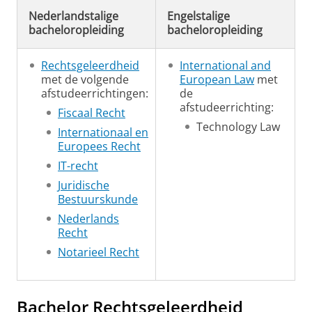
Nederlandstalige
Engelstalige
bacheloropleiding
bacheloropleiding
Rechtsgeleerdheid
International and
met de volgende
European Law
met
afstudeerrichtingen:
de
afstudeerrichting:
Fiscaal Recht
Technology Law
Internationaal en
Europees Recht
IT-recht
Juridische
Bestuurskunde
Nederlands
Recht
Notarieel Recht
Bachelor Rechtsgeleerdheid