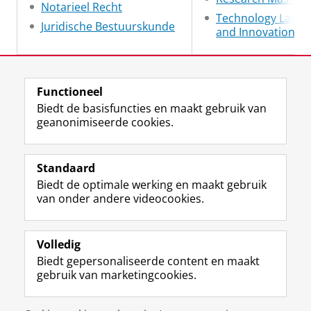
Notarieel Recht
Technology Law
Juridische Bestuurskunde
and Innovation
Laatst gewijzigd:
17 juli 2026 10:19
Functioneel
Biedt de basisfuncties en maakt gebruik van
geanonimiseerde cookies.
F
L
R
I
Y
Volg de RUG
a
i
S
n
o
Standaard
c
n
S
s
u
Biedt de optimale werking en maakt gebruik
e
k
-
t
T
Studiekiezers
van onder andere videocookies.
b
e
f
a
u
Maatschappij/bedrijven
o
d
e
g
b
o
I
e
r
e
Alumni
k
n
d
a
-
Volledig
p
-
R
m
k
Biedt gepersonaliseerde content en maakt
Over ons
a
p
i
-
a
gebruik van marketingcookies.
g
a
j
a
n
i
g
k
c
a
Disclaimer & Copyright
Privacy
Cookies