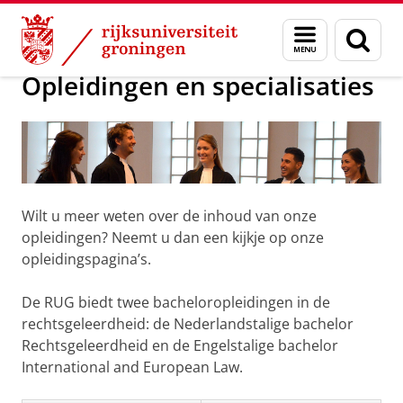
Skip
Skip
Over ons
Stageplaats aanbieden
Menu
Zoek
to
to
en
Content
Navigation
zoeken
Opleidingen en specialisaties
Wilt u meer weten over de inhoud van onze
opleidingen? Neemt u dan een kijkje op onze
opleidingspagina’s.
De RUG biedt twee bacheloropleidingen in de
rechtsgeleerdheid: de Nederlandstalige bachelor
Rechtsgeleerdheid en de Engelstalige bachelor
International and European Law.