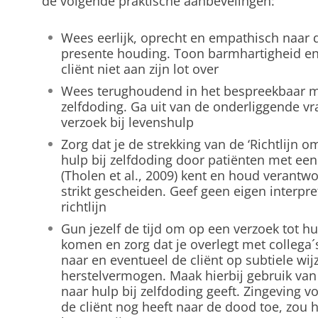
de volgende praktische aanbevelingen:
Wees eerlijk, oprecht en empathisch naar d
presente houding. Toon barmhartigheid en
cliënt niet aan zijn lot over
Wees terughoudend in het bespreekbaar m
zelfdoding. Ga uit van de onderliggende v
verzoek bij levenshulp
Zorg dat je de strekking van de ‘Richtlijn
hulp bij zelfdoding door patiënten met een 
(Tholen et al., 2009) kent en houd verantw
strikt gescheiden. Geef geen eigen interpre
richtlijn
Gun jezelf de tijd om op een verzoek tot hul
komen en zorg dat je overlegt met collega´s
naar en eventueel de cliënt op subtiele wij
herstelvermogen. Maak hierbij gebruik van
naar hulp bij zelfdoding geeft. Zingeving vo
de cliënt nog heeft naar de dood toe, zou 