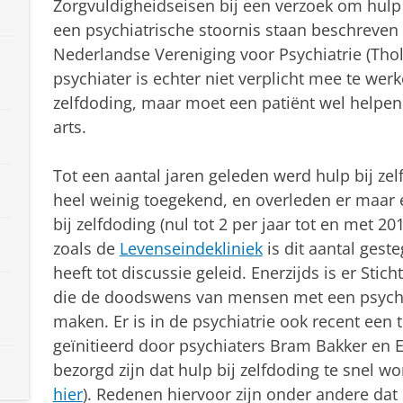
Zorgvuldigheidseisen bij een verzoek om hulp 
een psychiatrische stoornis staan beschreven
Nederlandse Vereniging voor Psychiatrie (Tholen
psychiater is echter niet verplicht mee te werk
zelfdoding, maar moet een patiënt wel helpen
arts.
Tot een aantal jaren geleden werd hulp bij z
heel weinig toegekend, en overleden er maar 
bij zelfdoding (nul tot 2 per jaar tot en met 20
zoals de
Levenseindekliniek
is dit aantal gest
heeft tot discussie geleid. Enerzijds is er Stic
die de doodswens van mensen met een psych
maken. Er is in de psychiatrie ook recent een
geïnitieerd door psychiaters Bram Bakker en 
bezorgd zijn dat hulp bij zelfdoding te snel w
hier
). Redenen hiervoor zijn onder andere da