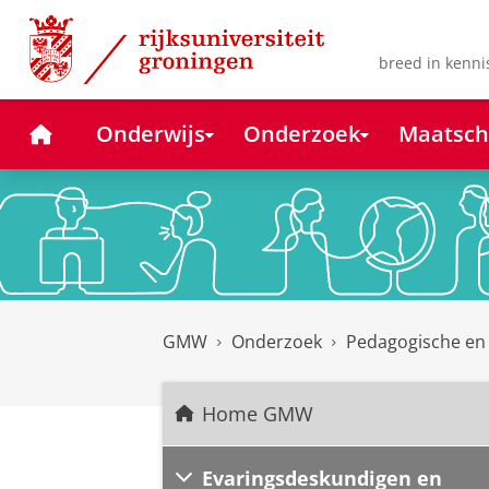
Skip
Skip
to
to
Content
Navigation
breed in kenni
Home
Onderwijs
Onderzoek
Maatsch
GMW
Onderzoek
Pedagogische en
Home GMW
Evaringsdeskundigen en