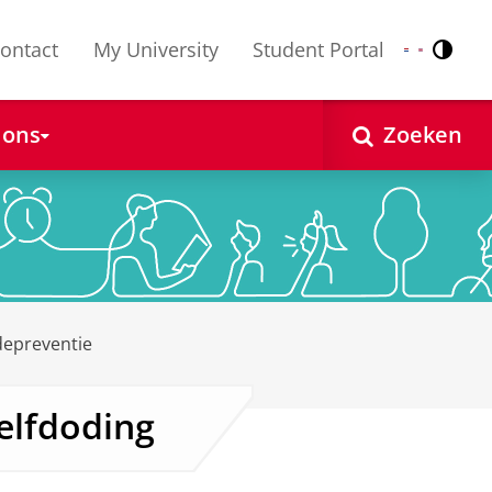
ontact
My University
Student Portal
Contr
Nederlands
English
 ons
Zoeken
depreventie
zelfdoding