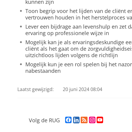
kunnen zijn
Toon begrip voor het lijden van de cliënt en 
vertrouwen houden in het herstelproces van 
Lever een bijdrage aan levenshulp en zet d
ervaring op professionele wijze in
Mogelijk kan je als ervaringsdeskundige ee
cliënt als het gaat om de zorgvuldigheidsei
uitzichtloos lijden volgens de richtlijn
Mogelijk kun je een rol spelen bij het nazor
nabestaanden
Laatst gewijzigd:
20 juni 2024 08:04
F
L
R
I
Y
Volg de RUG
a
i
S
n
o