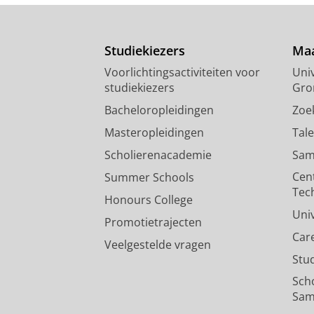
Studiekiezers
Maa
Voorlichtingsactiviteiten voor
Univ
studiekiezers
Gro
Bacheloropleidingen
Zoe
Masteropleidingen
Tal
Scholierenacademie
Sam
Cen
Summer Schools
Tec
Honours College
Uni
Promotietrajecten
Car
Veelgestelde vragen
Stu
Sch
Sam