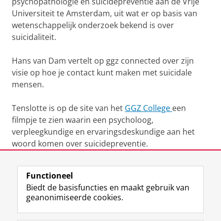
psychopathologie en suïcidepreventie aan de Vrije
Universiteit te Amsterdam, uit wat er op basis van
wetenschappelijk onderzoek bekend is over
suicidaliteit.
Hans van Dam vertelt op ggz connected over zijn
visie op hoe je contact kunt maken met suicidale
mensen.
Tenslotte is op de site van het
GGZ College
een
filmpje te zien waarin een psycholoog,
verpleegkundige en ervaringsdeskundige aan het
woord komen over suicidepreventie.
Laatst gewijzigd:
20 juni 2024 08:04
Functioneel
Biedt de basisfuncties en maakt gebruik van
geanonimiseerde cookies.
F
L
R
I
Y
Volg de RUG