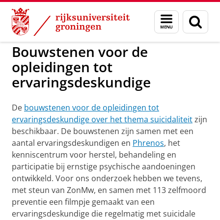
Skip
Skip
to
to
Evaringsdeskundigen en suïcidepreve
Menu
Zoek
Content
Navigation
en
zoeken
Bouwstenen voor de
opleidingen tot
ervaringsdeskundige
De
bouwstenen voor de opleidingen tot
ervaringsdeskundige over het thema suicidaliteit
zijn
beschikbaar. De bouwstenen zijn samen met een
aantal ervaringsdeskundigen en
Phrenos
, het
kenniscentrum voor herstel, behandeling en
participatie bij ernstige psychische aandoeningen
ontwikkeld. Voor ons onderzoek hebben we tevens,
met steun van ZonMw, en samen met 113 zelfmoord
preventie een filmpje gemaakt van een
ervaringsdeskundige die regelmatig met suicidale