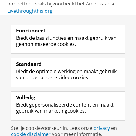
portretten, zoals bijvoorbeeld het Amerikaanse
Livethroughthis.org
.
Laatst gewijzigd:
20 juni 2024 08:04
Functioneel
Biedt de basisfuncties en maakt gebruik van
geanonimiseerde cookies.
F
L
R
I
Y
Volg de RUG
a
i
S
n
o
Standaard
c
n
S
s
u
Biedt de optimale werking en maakt gebruik
e
k
-
t
T
Studiekiezers
van onder andere videocookies.
b
e
f
a
u
Maatschappij/bedrijven
o
d
e
g
b
o
I
e
r
e
Alumni
k
n
d
a
-
Volledig
p
-
R
m
k
Biedt gepersonaliseerde content en maakt
Over ons
a
p
i
-
a
gebruik van marketingcookies.
g
a
j
a
n
i
g
k
c
a
Disclaimer & Copyright
Privacy
Cookies
n
i
s
c
a
Stel je cookievoorkeur in. Lees onze
privacy
en
Inloggen
a
n
u
o
l
cookie disclaimer
voor meer informatie.