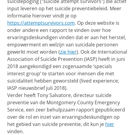
suïcidepoging ("suicide attempt survivors") die actief
input leveren op het suïcide preventiebeleid. Meer
informatie hierover vindt je op
https://attemptsurvivors.com
. Op deze website is
onder andere een rapport te vinden over hoe
ervaringsdeskundigen vinden dat er aan het herstel,
empowerment en welzijn van suïcidale personen
gewerkt moet worden (
zie hier
). Ook de International
Association of Suicide Prevention (IASP) heeft in juni
2018 aangekondigd een zogenaamde ‘specials
interest group’ te starten voor mensen die met
suïcidaliteit hebben geworsteld (lived experience;
IASP nieuwsbrief juli 2018).
Verder heeft Tony Salvatore, directeur suïcide
preventie van de Montgomery County Emergency
Service, een zeer behulpzaam rapport gepubliceerd
over de rol en inzet van ervaringsdeskundigen op
het gebied van suïcide preventie, dit kun je
hier
vinden.