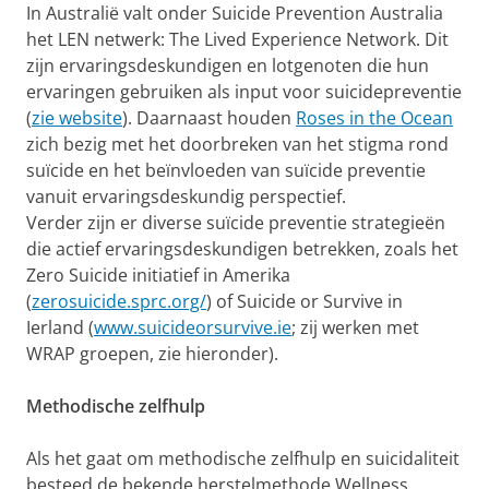
In Australië valt onder Suicide Prevention Australia
het LEN netwerk: The Lived Experience Network. Dit
zijn ervaringsdeskundigen en lotgenoten die hun
ervaringen gebruiken als input voor suicidepreventie
(
zie website
). Daarnaast houden
Roses in the Ocean
zich bezig met het doorbreken van het stigma rond
suïcide en het beïnvloeden van suïcide preventie
vanuit ervaringsdeskundig perspectief.
Verder zijn er diverse suïcide preventie strategieën
die actief ervaringsdeskundigen betrekken, zoals het
Zero Suicide initiatief in Amerika
(
zerosuicide.sprc.org/
) of Suicide or Survive in
Ierland (
www.suicideorsurvive.ie
; zij werken met
WRAP groepen, zie hieronder).
Methodische zelfhulp
Als het gaat om methodische zelfhulp en suicidaliteit
besteed de bekende herstelmethode Wellness