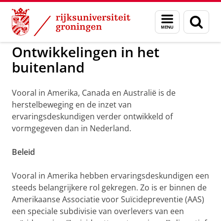
Skip
Skip
to
to
Evaringsdeskundigen en suïcidepreve
Menu
Zoek
Content
Navigation
en
zoeken
Ontwikkelingen in het
buitenland
Vooral in Amerika, Canada en Australië is de
herstelbeweging en de inzet van
ervaringsdeskundigen verder ontwikkeld of
vormgegeven dan in Nederland.
Beleid
Vooral in Amerika hebben ervaringsdeskundigen een
steeds belangrijkere rol gekregen. Zo is er binnen de
Amerikaanse Associatie voor Suïcidepreventie (AAS)
een speciale subdivisie van overlevers van een