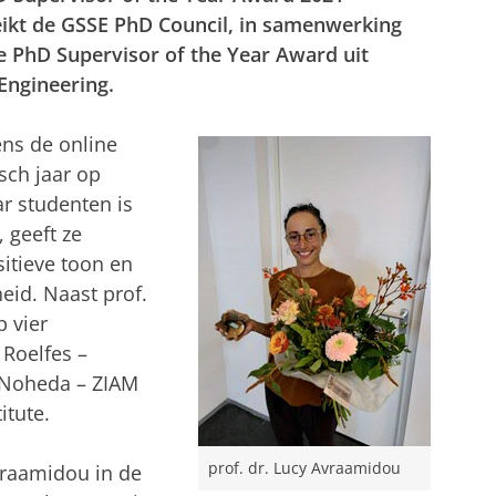
ikt de GSSE PhD Council, in samenwerking
e PhD Supervisor of the Year Award uit
Engineering.
ens de online
sch jaar op
r studenten is
 geeft ze
itieve toon en
eid. Naast prof.
 vier
 Roelfes –
iz Noheda – ZIAM
itute.
prof. dr. Lucy Avraamidou
vraamidou in de