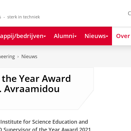
C
s - sterk in techniek
appij/bedrijven
Alumni
Nieuws
Over
neering
Nieuws
 the Year Award
r. Avraamidou
Institute for Science Education and
hD Supervisor of the Year Award 2021