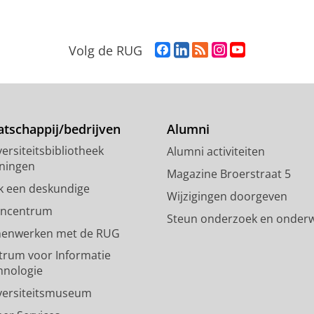
F
L
R
I
Y
Volg de RUG
a
i
S
n
o
c
n
S
s
u
e
k
-
t
T
b
e
f
a
u
o
d
e
g
b
tschappij/bedrijven
Alumni
o
I
e
r
e
ersiteitsbibliotheek
Alumni activiteiten
k
n
d
a
-
ningen
p
-
R
m
k
Magazine Broerstraat 5
a
p
i
-
a
k een deskundige
Wijzigingen doorgeven
g
a
j
a
n
encentrum
Steun onderzoek en onderw
i
g
k
c
a
enwerken met de RUG
n
i
s
c
a
a
n
u
o
l
trum voor Informatie
R
a
n
u
R
hnologie
i
R
i
n
i
versiteitsmuseum
j
i
v
t
j
k
j
e
R
k