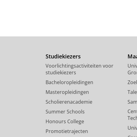
Studiekiezers
Maa
Voorlichtingsactiviteiten voor
Univ
studiekiezers
Gro
Bacheloropleidingen
Zoe
Masteropleidingen
Tal
Scholierenacademie
Sam
Cen
Summer Schools
Tec
Honours College
Uni
Promotietrajecten