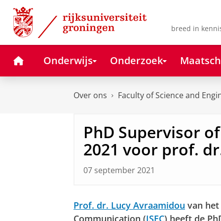
Skip
Skip
to
to
Content
Navigation
breed in kenni
Home
Onderwijs
Onderzoek
Maatsch
Over ons
Faculty of Science and Engi
PhD Supervisor of
2021 voor prof. d
07 september 2021
Prof. dr. Lucy Avraamidou
van het 
Communication (
ISEC
) heeft de P