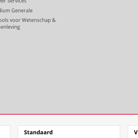
eer Services
s
k
r
i
s
dium Generale
u
s
s
j
u
n
u
i
k
n
ools voor Wetenschap &
i
n
t
s
i
enleving
v
i
e
u
v
e
v
i
n
e
r
e
t
i
r
s
r
G
v
s
i
s
r
e
i
t
i
o
r
t
e
t
n
s
e
i
e
i
i
i
t
i
n
t
t
G
t
g
e
G
r
G
e
i
r
o
r
n
t
o
n
o
G
n
i
n
r
i
n
i
o
n
Standaard
V
g
n
n
g