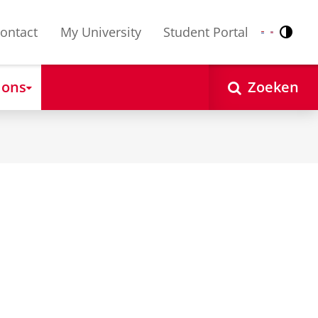
ontact
My University
Student Portal
Contr
Nederlands
English
 ons
Zoeken