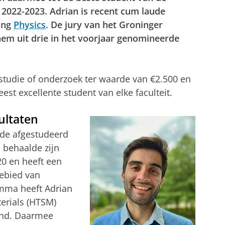
 2022-2023. Adrian is recent cum laude
ing
Physics
. De jury van het Groninger
hem uit drie in het voorjaar genomineerde
 studie of onderzoek ter waarde van €2.500 en
est excellente student van elke faculteit.
ultaten
ude afgestudeerd
 behaalde zijn
0 en heeft een
gebied van
amma heeft Adrian
erials (HTSM)
nd. Daarmee