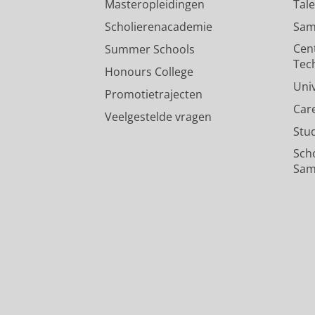
Masteropleidingen
Tal
Scholierenacademie
Sam
Cen
Summer Schools
Tec
Honours College
Uni
Promotietrajecten
Car
Veelgestelde vragen
Stu
Sch
Sam