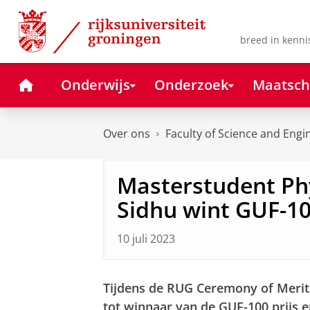
Skip
Skip
to
to
Content
Navigation
breed in kenni
Home
Onderwijs
Onderzoek
Maatsch
Over ons
Faculty of Science and Engi
Masterstudent Ph
Sidhu wint GUF-10
10 juli 2023
Tijdens de RUG Ceremony of Merits 
tot winnaar van de GUF-100 prijs 