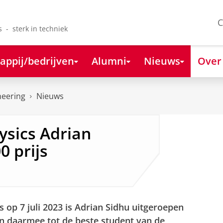
C
s - sterk in techniek
appij/bedrijven
Alumni
Nieuws
Over
neering
Nieuws
ysics Adrian
0 prijs
op 7 juli 2023 is Adrian Sidhu uitgeroepen
en daarmee tot de beste student van de