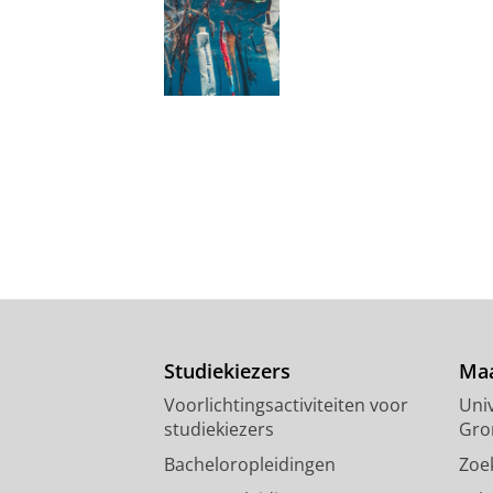
Studiekiezers
Maa
Voorlichtingsactiviteiten voor
Univ
studiekiezers
Gro
Bacheloropleidingen
Zoe