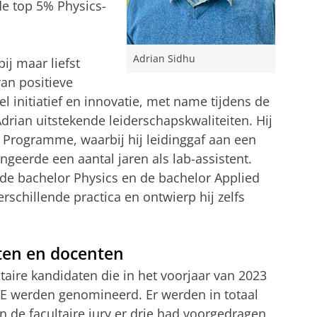
de top 5% Physics-
Adrian Sidhu
ij maar liefst
van positieve
eel initiatief en innovatie, met name tijdens de
rian uitstekende leiderschapskwaliteiten. Hij
 Programme, waarbij hij leidinggaf aan een
geerde een aantal jaren als lab-assistent.
n de bachelor Physics en de bachelor Applied
rschillende practica en ontwierp hij zelfs
ten en docenten
ltaire kandidaten die in het voorjaar van 2023
E werden genomineerd. Er werden in totaal
de facultaire jury er drie had voorgedragen