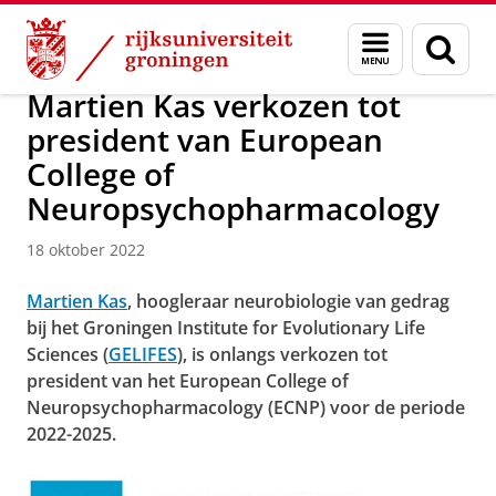
Skip
Skip
Over ons
Faculty of Science and Engineering
Nieuws
Menu
Zoek
to
to
en
Content
Navigation
zoeken
Martien Kas verkozen tot
president van European
College of
Neuropsychopharmacology
18 oktober 2022
Martien Kas
, hoogleraar neurobiologie van gedrag
bij het Groningen Institute for Evolutionary Life
Sciences (
GELIFES
), is onlangs verkozen tot
president van het European College of
Neuropsychopharmacology (ECNP) voor de periode
2022-2025.