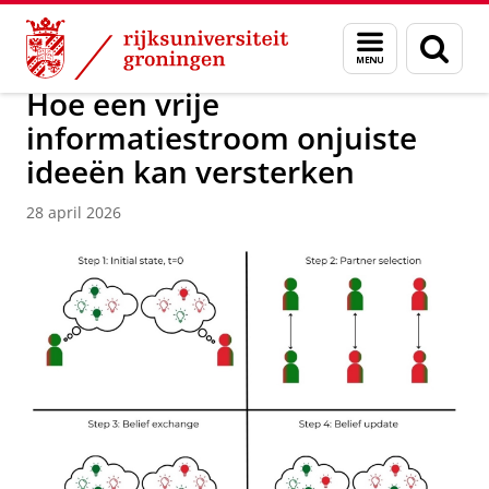
Skip
Skip
Over ons
Faculty of Science and Engineering
Nieuws
Menu
Zoek
to
to
en
Content
Navigation
zoeken
Hoe een vrije
informatiestroom onjuiste
ideeën kan versterken
28 april 2026