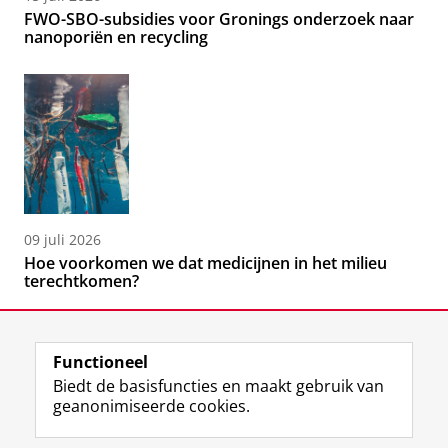
FWO-SBO-subsidies voor Gronings onderzoek naar
nanoporiën en recycling
09 juli 2026
Hoe voorkomen we dat medicijnen in het milieu
terechtkomen?
Functioneel
Biedt de basisfuncties en maakt gebruik van
geanonimiseerde cookies.
F
L
R
I
Y
Volg de RUG