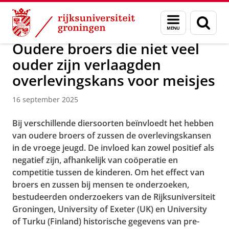
Skip
Skip
Over ons
Faculty of Science and Engineering
Nieuws
Menu
Zoek
to
to
en
Content
Navigation
zoeken
Oudere broers die niet veel
ouder zijn verlaagden
overlevingskans voor meisjes
16 september 2025
Bij verschillende diersoorten beïnvloedt het hebben
van oudere broers of zussen de overlevingskansen
in de vroege jeugd. De invloed kan zowel positief als
negatief zijn, afhankelijk van coöperatie en
competitie tussen de kinderen. Om het effect van
broers en zussen bij mensen te onderzoeken,
bestudeerden onderzoekers van de Rijksuniversiteit
Groningen, University of Exeter (UK) en University
of Turku (Finland) historische gegevens van pre-