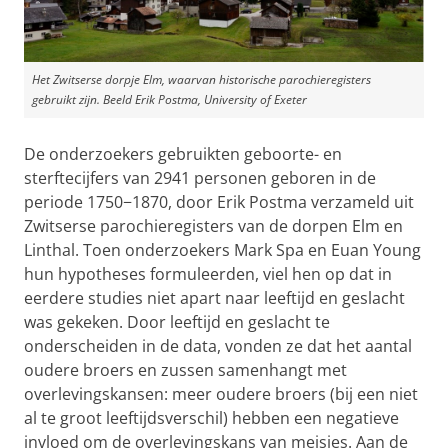
Het Zwitserse dorpje Elm, waarvan historische parochieregisters
gebruikt zijn. Beeld Erik Postma, University of Exeter
De onderzoekers gebruikten geboorte- en
sterftecijfers van 2941 personen geboren in de
periode 1750−1870, door Erik Postma verzameld uit
Zwitserse parochieregisters van de dorpen Elm en
Linthal. Toen onderzoekers Mark Spa en Euan Young
hun hypotheses formuleerden, viel hen op dat in
eerdere studies niet apart naar leeftijd en geslacht
was gekeken. Door leeftijd en geslacht te
onderscheiden in de data, vonden ze dat het aantal
oudere broers en zussen samenhangt met
overlevingskansen: meer oudere broers (bij een niet
al te groot leeftijdsverschil) hebben een negatieve
invloed om de overlevingskans van meisjes. Aan de