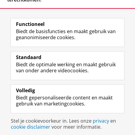
Functioneel
Biedt de basisfuncties en maakt gebruik van
geanonimiseerde cookies.
F
L
R
I
Y
Volg de RUG
a
i
S
n
o
Standaard
c
n
S
s
u
Biedt de optimale werking en maakt gebruik
e
k
-
t
T
Studiekiezers
van onder andere videocookies.
b
e
f
a
u
Maatschappij/bedrijven
o
d
e
g
b
o
I
e
r
e
Alumni
k
n
d
a
-
Volledig
p
-
R
m
k
Biedt gepersonaliseerde content en maakt
Over ons
a
p
i
-
a
gebruik van marketingcookies.
g
a
j
a
n
i
g
k
c
a
Disclaimer & Copyright
Privacy
Cookies
n
i
s
c
a
Stel je cookievoorkeur in. Lees onze
privacy
en
Inloggen
a
n
u
o
l
cookie disclaimer
voor meer informatie.
R
a
n
u
R