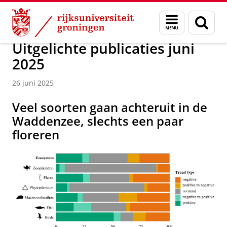
Skip
Skip
Over ons
Faculty of Science and Engineering
Nieuws
Menu
Zoek
to
to
en
Content
Navigation
zoeken
Uitgelichte publicaties juni
2025
26 juni 2025
Veel soorten gaan achteruit in de
Waddenzee, slechts een paar
floreren