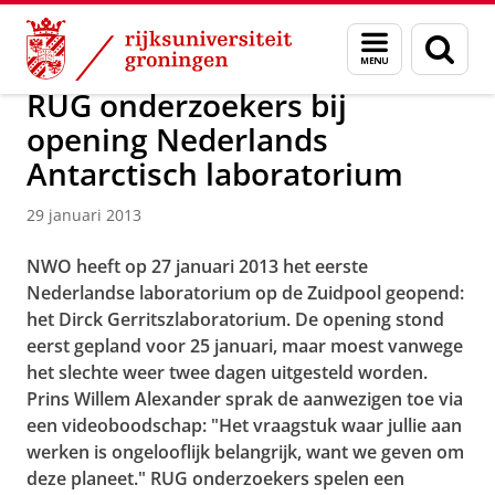
Skip
Skip
Over ons
Faculty of Science and Engineering
Nieuws
Menu
Zoek
to
to
en
Content
Navigation
zoeken
RUG onderzoekers bij
opening Nederlands
Antarctisch laboratorium
29 januari 2013
NWO heeft op 27 januari 2013 het eerste
Nederlandse laboratorium op de Zuidpool geopend:
het Dirck Gerritszlaboratorium. De opening stond
eerst gepland voor 25 januari, maar moest vanwege
het slechte weer twee dagen uitgesteld worden.
Prins Willem Alexander sprak de aanwezigen toe via
een videoboodschap: "Het vraagstuk waar jullie aan
werken is ongelooflijk belangrijk, want we geven om
deze planeet." RUG onderzoekers spelen een