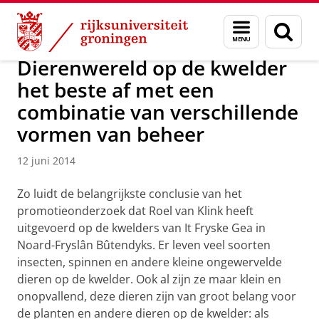
Skip
Skip
Over ons
Faculty of Science and Engineering
Nieuws
Menu
Zoek
to
to
en
Content
Navigation
zoeken
Dierenwereld op de kwelder
het beste af met een
combinatie van verschillende
vormen van beheer
12 juni 2014
Zo luidt de belangrijkste conclusie van het
promotieonderzoek dat Roel van Klink heeft
uitgevoerd op de kwelders van It Fryske Gea in
Noard-Fryslân Bûtendyks. Er leven veel soorten
insecten, spinnen en andere kleine ongewervelde
dieren op de kwelder. Ook al zijn ze maar klein en
onopvallend, deze dieren zijn van groot belang voor
de planten en andere dieren op de kwelder: als