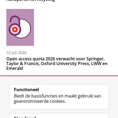
10 juli 2026
Open access quota 2026 verwacht voor Springer,
Taylor & Francis, Oxford University Press, LWW en
Emerald
Functioneel
Biedt de basisfuncties en maakt gebruik van
geanonimiseerde cookies.
F
L
R
I
Y
Volg de RUG
a
i
S
n
o