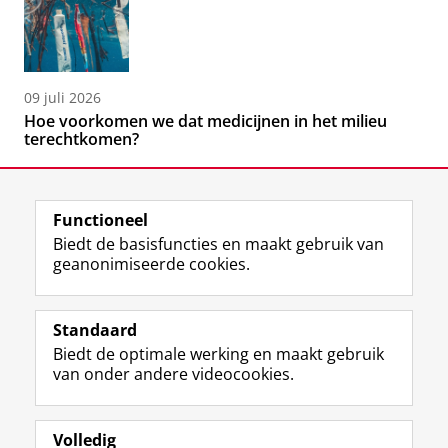
09 juli 2026
Hoe voorkomen we dat medicijnen in het milieu
terechtkomen?
Functioneel
Biedt de basisfuncties en maakt gebruik van
geanonimiseerde cookies.
F
L
R
I
Y
Volg de RUG
a
i
S
n
o
Standaard
c
n
S
s
u
Biedt de optimale werking en maakt gebruik
e
k
-
t
T
Studiekiezers
van onder andere videocookies.
b
e
f
a
u
Maatschappij/bedrijven
o
d
e
g
b
o
I
e
r
e
Alumni
k
n
d
a
-
Volledig