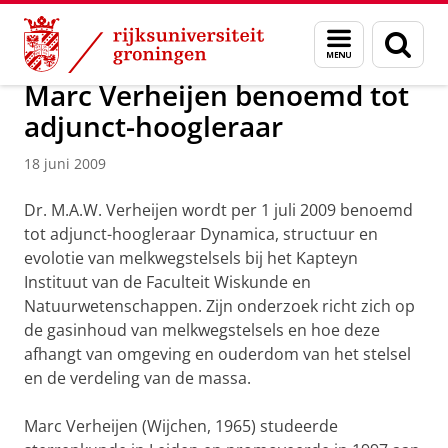
Skip
Skip
Over ons
Faculty of Science and Engineering
Nieuws
Menu
Zoek
to
to
en
Content
Navigation
zoeken
Marc Verheijen benoemd tot
adjunct-hoogleraar
18 juni 2009
Dr. M.A.W. Verheijen wordt per 1 juli 2009 benoemd
tot adjunct-hoogleraar Dynamica, structuur en
evolotie van melkwegstelsels bij het Kapteyn
Instituut van de Faculteit Wiskunde en
Natuurwetenschappen. Zijn onderzoek richt zich op
de gasinhoud van melkwegstelsels en hoe deze
afhangt van omgeving en ouderdom van het stelsel
en de verdeling van de massa.
Marc Verheijen (Wijchen, 1965) studeerde