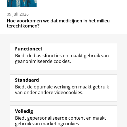
09 juli 2026
Hoe voorkomen we dat medicijnen in het milieu
terechtkomen?
Functioneel
Biedt de basisfuncties en maakt gebruik van
geanonimiseerde cookies.
F
L
R
I
Y
Volg de RUG
a
i
S
n
o
Standaard
c
n
S
s
u
Biedt de optimale werking en maakt gebruik
e
k
-
t
T
Studiekiezers
van onder andere videocookies.
b
e
f
a
u
Maatschappij/bedrijven
o
d
e
g
b
o
I
e
r
e
Alumni
k
n
d
a
-
Volledig
p
-
R
m
k
Biedt gepersonaliseerde content en maakt
Over ons
a
p
i
-
a
gebruik van marketingcookies.