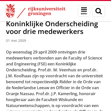
Skip
Skip
Over ons
Faculty of Science and Engineering
Nieuws
Menu
Zoek
to
to
en
Content
Navigation
zoeken
Koninklijke Onderscheiding
voor drie medewerkers
01 mei 2009
Op woensdag 29 april 2009 ontvingen drie
medewerkers verbonden aan de
Faculty of Science
and Engineering
(FSE) een Koninklijke
Onderscheiding. Prof.dr. M. Veenhuis en prof.dr.
J.M. Koolhaas zijn op voordracht van de universiteit
benoemd tot respectievelijk Ridder in de Orde van
de Nederlandse Leeuw en Officier in de Orde van
Oranje Nassau. Prof.dr. J.P. Kamerling, honorair
hoogleraar aan de Faculteit Wiskunde en
Natuurwetenschappen, is op voordracht van een