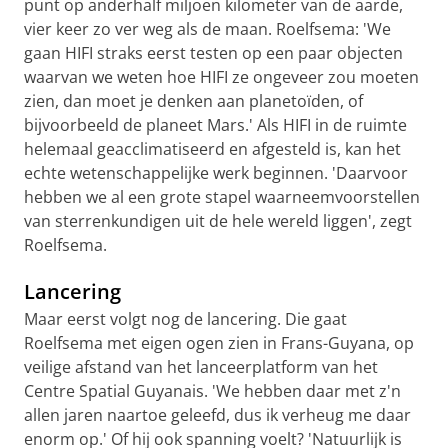
punt op anderhalf miljoen kilometer van de aarde,
vier keer zo ver weg als de maan. Roelfsema: 'We
gaan HIFI straks eerst testen op een paar objecten
waarvan we weten hoe HIFI ze ongeveer zou moeten
zien, dan moet je denken aan planetoïden, of
bijvoorbeeld de planeet Mars.' Als HIFI in de ruimte
helemaal geacclimatiseerd en afgesteld is, kan het
echte wetenschappelijke werk beginnen. 'Daarvoor
hebben we al een grote stapel waarneemvoorstellen
van sterrenkundigen uit de hele wereld liggen', zegt
Roelfsema.
Lancering
Maar eerst volgt nog de lancering. Die gaat
Roelfsema met eigen ogen zien in Frans-Guyana, op
veilige afstand van het lanceerplatform van het
Centre Spatial Guyanais. 'We hebben daar met z'n
allen jaren naartoe geleefd, dus ik verheug me daar
enorm op.' Of hij ook spanning voelt? 'Natuurlijk is