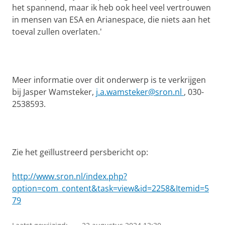
het spannend, maar ik heb ook heel veel vertrouwen
in mensen van ESA en Arianespace, die niets aan het
toeval zullen overlaten.'
Meer informatie over dit onderwerp is te verkrijgen
bij Jasper Wamsteker,
j.a.wamsteker@sron.nl
, 030-
2538593.
Zie het geïllustreerd persbericht op:
http://www.sron.nl/index.php?
option=com_content&task=view&id=2258&Itemid=5
79