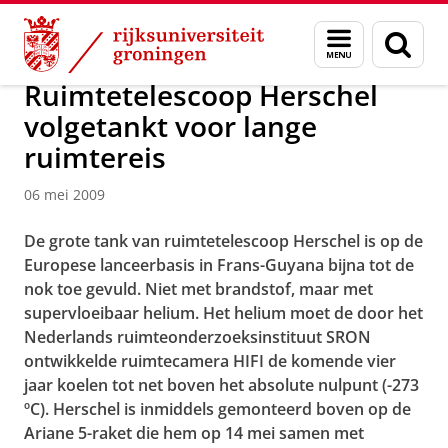
Skip
Skip
Over ons
Faculty of Science and Engineering
Nieuws
Menu
Zoek
to
to
en
Content
Navigation
zoeken
Ruimtetelescoop Herschel
volgetankt voor lange
ruimtereis
06 mei 2009
De grote tank van ruimtetelescoop Herschel is op de
Europese lanceerbasis in Frans-Guyana bijna tot de
nok toe gevuld. Niet met brandstof, maar met
supervloeibaar helium. Het helium moet de door het
Nederlands ruimteonderzoeksinstituut SRON
ontwikkelde ruimtecamera HIFI de komende vier
jaar koelen tot net boven het absolute nulpunt (-273
ºC). Herschel is inmiddels gemonteerd boven op de
Ariane 5-raket die hem op 14 mei samen met