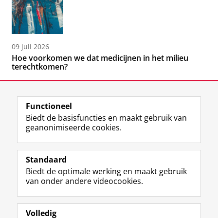
09 juli 2026
Hoe voorkomen we dat medicijnen in het milieu
terechtkomen?
Functioneel
Biedt de basisfuncties en maakt gebruik van
geanonimiseerde cookies.
F
L
R
I
Y
Volg de RUG
a
i
S
n
o
Standaard
c
n
S
s
u
Biedt de optimale werking en maakt gebruik
e
k
-
t
T
Studiekiezers
van onder andere videocookies.
b
e
f
a
u
Maatschappij/bedrijven
o
d
e
g
b
o
I
e
r
e
Alumni
k
n
d
a
-
Volledig