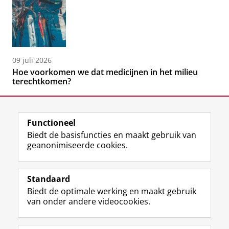
09 juli 2026
Hoe voorkomen we dat medicijnen in het milieu
terechtkomen?
Functioneel
Biedt de basisfuncties en maakt gebruik van
geanonimiseerde cookies.
F
L
R
I
Y
Volg de RUG
a
i
S
n
o
Standaard
c
n
S
s
u
Biedt de optimale werking en maakt gebruik
e
k
-
t
T
Studiekiezers
van onder andere videocookies.
b
e
f
a
u
Maatschappij/bedrijven
o
d
e
g
b
o
I
e
r
e