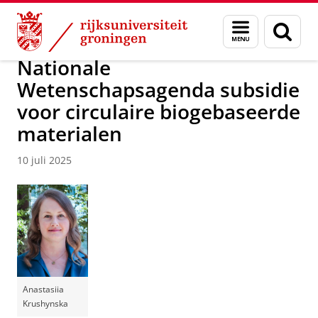
Skip
Skip
Over ons
Faculty of Science and Engineering
Nieuws
Menu
Zoek
to
to
en
Content
Navigation
zoeken
Nationale
Wetenschapsagenda subsidie
voor circulaire biogebaseerde
materialen
10 juli 2025
Anastasiia
Krushynska