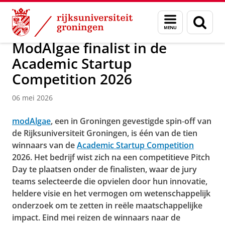
Skip
Skip
Over ons
Faculty of Science and Engineering
Nieuws
Menu
Zoek
to
to
en
Content
Navigation
zoeken
ModAlgae finalist in de
Academic Startup
Competition 2026
06 mei 2026
modAlgae
, een in Groningen gevestigde spin‑off van
de Rijksuniversiteit Groningen, is één van de tien
winnaars van de
Academic Startup Competition
2026. Het bedrijf wist zich na een competitieve Pitch
Day te plaatsen onder de finalisten, waar de jury
teams selecteerde die opvielen door hun innovatie,
heldere visie en het vermogen om wetenschappelijk
onderzoek om te zetten in reële maatschappelijke
impact. Eind mei reizen de winnaars naar de