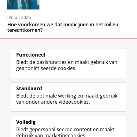
09 juli 2026
Hoe voorkomen we dat medicijnen in het milieu
terechtkomen?
Functioneel
Biedt de basisfuncties en maakt gebruik van
geanonimiseerde cookies.
F
L
R
I
Y
Volg de RUG
a
i
S
n
o
Standaard
c
n
S
s
u
Biedt de optimale werking en maakt gebruik
e
k
-
t
T
Studiekiezers
van onder andere videocookies.
b
e
f
a
u
Maatschappij/bedrijven
o
d
e
g
b
o
I
e
r
e
Alumni
k
n
d
a
-
Volledig
p
-
R
m
k
Biedt gepersonaliseerde content en maakt
Over ons
a
p
i
-
a
gebruik van marketingcookies.