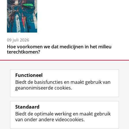
09 juli 2026
Hoe voorkomen we dat medicijnen in het milieu
terechtkomen?
Functioneel
Biedt de basisfuncties en maakt gebruik van
geanonimiseerde cookies.
F
L
R
I
Y
Volg de RUG
a
i
S
n
o
Standaard
c
n
S
s
u
Biedt de optimale werking en maakt gebruik
e
k
-
t
T
Studiekiezers
van onder andere videocookies.
b
e
f
a
u
Maatschappij/bedrijven
o
d
e
g
b