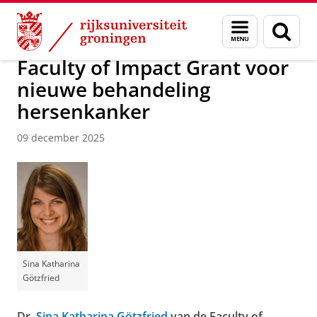
Skip
Skip
Over ons
Faculty of Science and Engineering
Nieuws
Menu
Zoek
to
to
en
Content
Navigation
zoeken
Faculty of Impact Grant voor
nieuwe behandeling
hersenkanker
09 december 2025
Sina Katharina
Götzfried
Dr.
Sina Katharina Götzfried
van de Faculty of