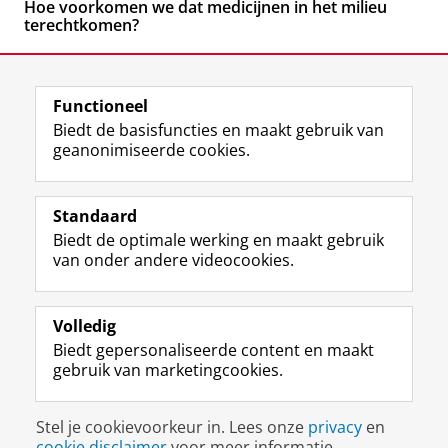
Hoe voorkomen we dat medicijnen in het milieu
terechtkomen?
Functioneel
Biedt de basisfuncties en maakt gebruik van
geanonimiseerde cookies.
F
L
R
I
Y
Volg de RUG
a
i
S
n
o
Standaard
c
n
S
s
u
Biedt de optimale werking en maakt gebruik
e
k
-
t
T
Studiekiezers
van onder andere videocookies.
b
e
f
a
u
Maatschappij/bedrijven
o
d
e
g
b
o
I
e
r
e
Alumni
k
n
d
a
-
Volledig
p
-
R
m
k
Biedt gepersonaliseerde content en maakt
Over ons
a
p
i
-
a
gebruik van marketingcookies.
g
a
j
a
n
i
g
k
c
a
Disclaimer & Copyright
Privacy
Cookies
n
i
s
c
a
Stel je cookievoorkeur in. Lees onze
privacy
en
Inloggen
a
n
u
o
l
cookie disclaimer
voor meer informatie.