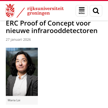
Skip
Skip
Over ons
Faculty of Science and Engineering
Nieuws
Menu
Zoek
to
to
en
Content
Navigation
zoeken
ERC Proof of Concept voor
nieuwe infrarooddetectoren
27 januari 2026
Maria Loi