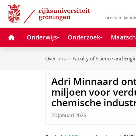
Skip
Skip
to
to
Content
Navigation
breed in kenni
Home
Onderwijs
Onderzoek
Maatsch
Over ons
Faculty of Science and Engi
Adri Minnaard ont
miljoen voor ver
chemische industr
23 januari 2026