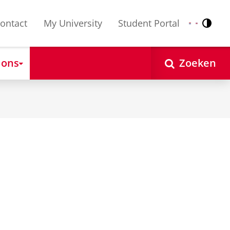
ontact
My University
Student Portal
Contr
Nederlands
English
 ons
Zoeken