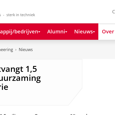
C
s - sterk in techniek
appij/bedrijven
Alumni
Nieuws
Over
neering
Nieuws
vangt 1,5
duurzaming
ie