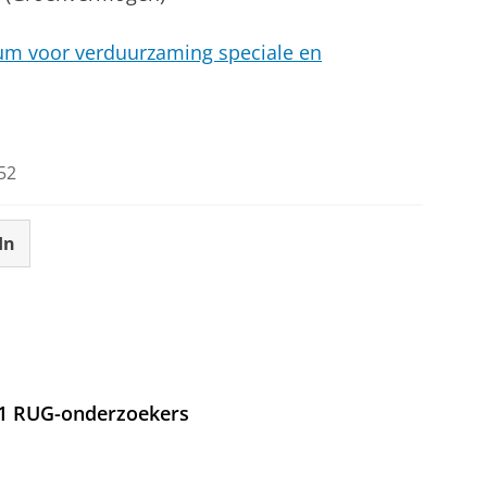
ium voor verduurzaming speciale en
52
In
21 RUG-onderzoekers