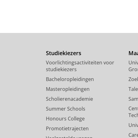
Studiekiezers
Maa
Voorlichtingsactiviteiten voor
Univ
studiekiezers
Gro
Bacheloropleidingen
Zoe
Masteropleidingen
Tal
Scholierenacademie
Sam
Cen
Summer Schools
Tec
Honours College
Uni
Promotietrajecten
Car