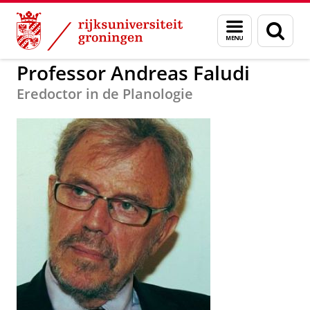
Skip
Skip
to
to
Bestuur, afdelingen en medewerkers
Menu
Zoek
Content
Navigation
en
zoeken
Professor Andreas Faludi
Eredoctor in de Planologie