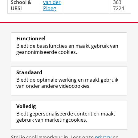
School &
van der
363
URSI
Ploeg
7224
Laatst gewijzigd:
30 juni 2026 10:43
Functioneel
View this page in:
English
Biedt de basisfuncties en maakt gebruik van
geanonimiseerde cookies.
F
L
R
I
Y
Volg de RUG
a
i
S
n
o
Standaard
c
n
S
s
u
Biedt de optimale werking en maakt gebruik
e
k
-
t
T
Studiekiezers
van onder andere videocookies.
b
e
f
a
u
Maatschappij/bedrijven
o
d
e
g
b
o
I
e
r
e
Alumni
k
n
d
a
-
Volledig
p
-
R
m
k
Biedt gepersonaliseerde content en maakt
Over ons
a
p
i
-
a
gebruik van marketingcookies.
g
a
j
a
n
i
g
k
c
a
Disclaimer & Copyright
Privacy
Cookies
n
i
s
c
a
Stel je cookievoorkeur in. Lees onze
privacy
en