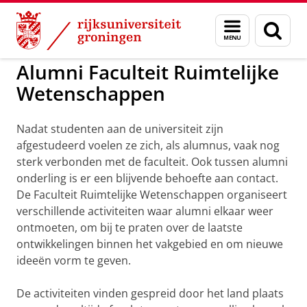
Skip
Skip
to
to
Over ons
Alumni
Menu
Zoek
Content
Navigation
en
zoeken
Alumni Faculteit Ruimtelijke
Wetenschappen
Nadat studenten aan de universiteit zijn
afgestudeerd voelen ze zich, als alumnus, vaak nog
sterk verbonden met de faculteit. Ook tussen alumni
onderling is er een blijvende behoefte aan contact.
De Faculteit Ruimtelijke Wetenschappen organiseert
verschillende activiteiten waar alumni elkaar weer
ontmoeten, om bij te praten over de laatste
ontwikkelingen binnen het vakgebied en om nieuwe
ideeën vorm te geven.
De activiteiten vinden gespreid door het land plaats