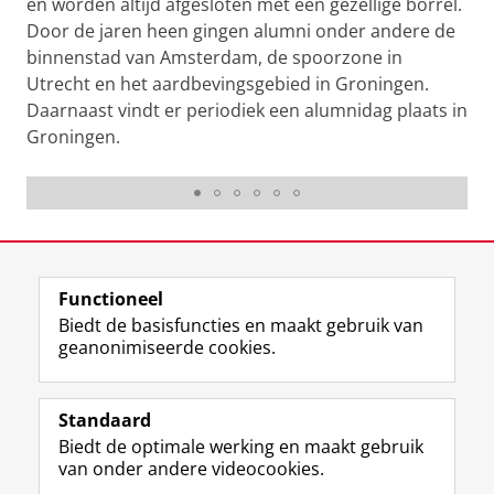
en worden altijd afgesloten met een gezellige borrel.
Door de jaren heen gingen alumni onder andere de
binnenstad van Amsterdam, de spoorzone in
Utrecht en het aardbevingsgebied in Groningen.
Daarnaast vindt er periodiek een alumnidag plaats in
Groningen.
Alumnidag 3 September 2021
Laatst gewijzigd:
07 mei 2026 14:11
Functioneel
View this page in:
English
Biedt de basisfuncties en maakt gebruik van
geanonimiseerde cookies.
F
L
R
I
Y
Volg de RUG
a
i
S
n
o
Standaard
c
n
S
s
u
Biedt de optimale werking en maakt gebruik
e
k
-
t
T
Studiekiezers
van onder andere videocookies.
b
e
f
a
u