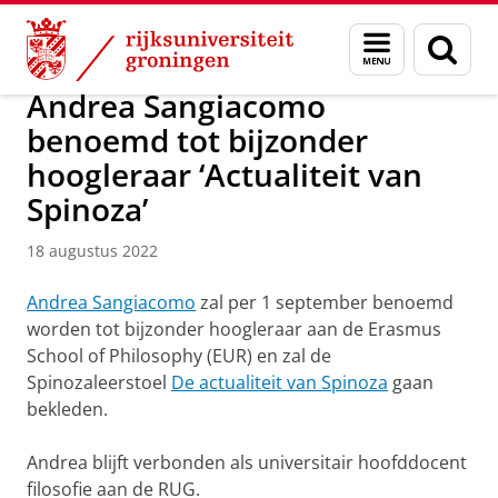
Skip
Skip
Over ons
Nieuws
Menu
Zoek
to
to
en
Content
Navigation
zoeken
Andrea Sangiacomo
benoemd tot bijzonder
hoogleraar ‘Actualiteit van
Spinoza’
18 augustus 2022
Andrea Sangiacomo
zal per 1 september benoemd
worden tot bijzonder hoogleraar aan de Erasmus
School of Philosophy (EUR) en zal de
Spinozaleerstoel
De actualiteit van Spinoza
gaan
bekleden.
Andrea blijft verbonden als universitair hoofddocent
filosofie aan de RUG.