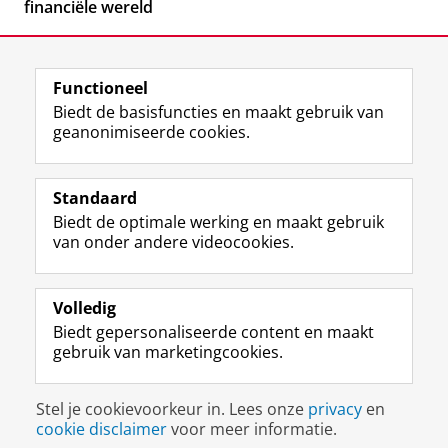
financiële wereld
Functioneel
Biedt de basisfuncties en maakt gebruik van
geanonimiseerde cookies.
F
L
R
I
Y
Volg de RUG
a
i
S
n
o
Standaard
c
n
S
s
u
Biedt de optimale werking en maakt gebruik
e
k
-
t
T
Studiekiezers
van onder andere videocookies.
b
e
f
a
u
Maatschappij/bedrijven
o
d
e
g
b
o
I
e
r
e
Alumni
k
n
d
a
-
Volledig
p
-
R
m
k
Biedt gepersonaliseerde content en maakt
Over ons
a
p
i
-
a
gebruik van marketingcookies.
g
a
j
a
n
i
g
k
c
a
Disclaimer & Copyright
Privacy
Cookies
n
i
s
c
a
Stel je cookievoorkeur in. Lees onze
privacy
en
Inloggen
a
n
u
o
l
cookie disclaimer
voor meer informatie.
R
a
n
u
R