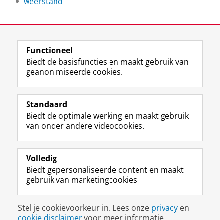
weerstand
Laatst gewijzigd:
22 december 2025 17:22
Functioneel
View this page in:
English
Biedt de basisfuncties en maakt gebruik van
geanonimiseerde cookies.
F
L
R
I
Y
Volg de RUG
a
i
S
n
o
Standaard
c
n
S
s
u
Biedt de optimale werking en maakt gebruik
e
k
-
t
T
Studiekiezers
van onder andere videocookies.
b
e
f
a
u
Maatschappij/bedrijven
o
d
e
g
b
o
I
e
r
e
Alumni
k
n
d
a
-
Volledig
p
-
R
m
k
Biedt gepersonaliseerde content en maakt
Over ons
a
p
i
-
a
gebruik van marketingcookies.
g
a
j
a
n
i
g
k
c
a
Disclaimer & Copyright
Privacy
Cookies
n
i
s
c
a
Stel je cookievoorkeur in. Lees onze
privacy
en
Inloggen
a
n
u
o
l
cookie disclaimer
voor meer informatie.