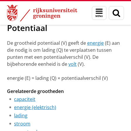
Skip
Skip
Groningen Academy for Radiation Protection
Menu
Zoek
to
to
en
Content
Navigation
zoeken
Potentiaal
De grootheid potentiaal (V) geeft de
energie
(E) aan
die nodig is om lading (Q) te verplaatsen tussen
punten met een potentiaalverschil (V). De
bijbehorende eenheid is de
volt
(V).
energie (E) = lading (Q) × potentiaalverschil (V)
Gerelateerde grootheden
capaciteit
energie (elektrisch)
lading
stroom