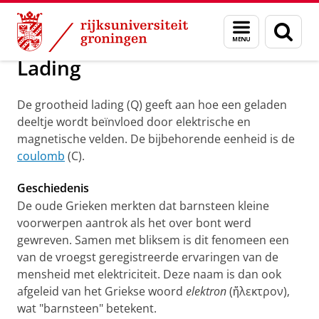
Skip
Skip
Groningen Academy for Radiation Protection
Menu
Zoek
to
to
en
Content
Navigation
zoeken
Lading
De grootheid lading (Q) geeft aan hoe een geladen
deeltje wordt beïnvloed door elektrische en
magnetische velden. De bijbehorende eenheid is de
coulomb
(C).
Geschiedenis
De oude Grieken merkten dat barnsteen kleine
voorwerpen aantrok als het over bont werd
gewreven. Samen met bliksem is dit fenomeen een
van de vroegst geregistreerde ervaringen van de
mensheid met elektriciteit. Deze naam is dan ook
afgeleid van het Griekse woord
elektron
(ἤλεκτρον)‚
wat "barnsteen" betekent.