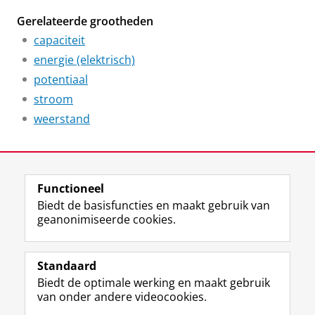
Gerelateerde grootheden
capaciteit
energie (elektrisch)
potentiaal
stroom
weerstand
Laatst gewijzigd:
10 maart 2024 14:28
Functioneel
View this page in:
English
Biedt de basisfuncties en maakt gebruik van
geanonimiseerde cookies.
F
L
R
I
Y
Volg de RUG
a
i
S
n
o
Standaard
c
n
S
s
u
Biedt de optimale werking en maakt gebruik
e
k
-
t
T
Studiekiezers
van onder andere videocookies.
b
e
f
a
u
Maatschappij/bedrijven
o
d
e
g
b