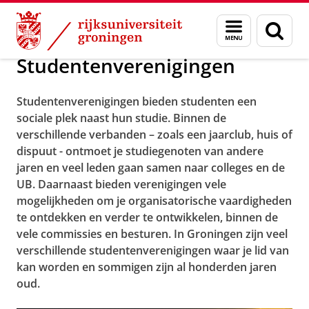
Skip
Skip
Onderwijs
Verenigingen
Menu
Zoek
to
to
en
Content
Navigation
zoeken
Studentenverenigingen
Studentenverenigingen bieden studenten een
sociale plek naast hun studie. Binnen de
verschillende verbanden – zoals een jaarclub, huis of
dispuut - ontmoet je studiegenoten van andere
jaren en veel leden gaan samen naar colleges en de
UB. Daarnaast bieden verenigingen vele
mogelijkheden om je organisatorische vaardigheden
te ontdekken en verder te ontwikkelen, binnen de
vele commissies en besturen. In Groningen zijn veel
verschillende studentenverenigingen waar je lid van
kan worden en sommigen zijn al honderden jaren
oud.