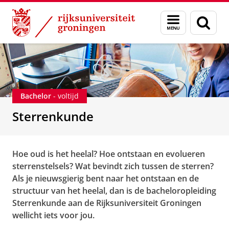
Skip
Skip
Onderwijs
Bacheloropleidingen
Sterrenkunde
Menu
Zoek
to
to
en
Content
Navigation
zoeken
Bachelor
- voltijd
Sterrenkunde
Hoe oud is het heelal? Hoe ontstaan en evolueren
sterrenstelsels? Wat bevindt zich tussen de sterren?
Als je nieuwsgierig bent naar het ontstaan en de
structuur van het heelal, dan is de bacheloropleiding
Sterrenkunde aan de Rijksuniversiteit Groningen
wellicht iets voor jou.