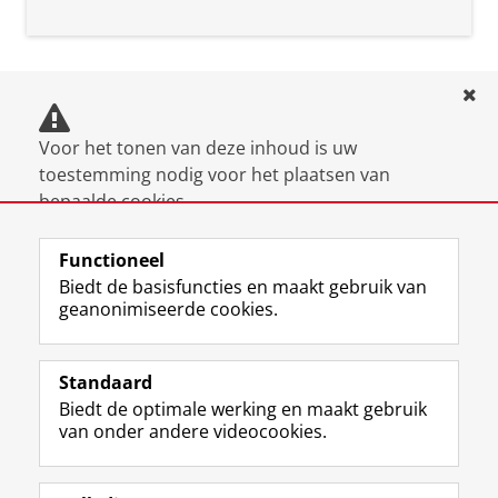
the students and the academic staff through
informal activities. Our final objective is to represent
the interests of our members, by organizing
symposia, excursions, and company visits.
https://www.fmf.nl
Voor het tonen van deze inhoud is uw
toestemming nodig voor het plaatsen van
bepaalde cookies.
U kunt uw
cookie instellingen aanpassen
.
Functioneel
Biedt de basisfuncties en maakt gebruik van
geanonimiseerde cookies.
F
L
R
I
Y
Volg de RUG
a
i
S
n
o
Standaard
c
n
S
s
u
Biedt de optimale werking en maakt gebruik
e
k
-
t
T
Studiekiezers
van onder andere videocookies.
b
e
f
a
u
Maatschappij/bedrijven
o
d
e
g
b
o
I
e
r
e