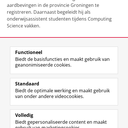
aardbevingen in de provincie Groningen te
registreren. Daarnaast begeleidt hij als
onderwijsassistent studenten tijdens Computing
Science vakken.
Laatst gewijzigd:
11 juli 2019 13:09
Functioneel
View this page in:
English
Biedt de basisfuncties en maakt gebruik van
geanonimiseerde cookies.
F
L
R
I
Y
Volg de RUG
a
i
S
n
o
Standaard
c
n
S
s
u
Biedt de optimale werking en maakt gebruik
e
k
-
t
T
Studiekiezers
van onder andere videocookies.
b
e
f
a
u
Maatschappij/bedrijven
o
d
e
g
b
o
I
e
r
e
Alumni
k
n
d
a
-
Volledig
p
-
R
m
k
Biedt gepersonaliseerde content en maakt
Over ons
a
p
i
-
a
gebruik van marketingcookies.