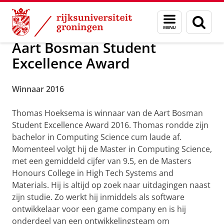
Skip
Skip
Alumni
Beurzen en prijzen
Menu
Zoek
to
to
en
Content
Navigation
zoeken
Aart Bosman Student
Excellence Award
Winnaar 2016
Thomas Hoeksema is winnaar van de Aart Bosman
Student Excellence Award 2016. Thomas rondde zijn
bachelor in Computing Science cum laude af.
Momenteel volgt hij de Master in Computing Science,
met een gemiddeld cijfer van 9.5, en de Masters
Honours College in High Tech Systems and
Materials. Hij is altijd op zoek naar uitdagingen naast
zijn studie. Zo werkt hij inmiddels als software
ontwikkelaar voor een game company en is hij
onderdeel van een ontwikkelingsteam om