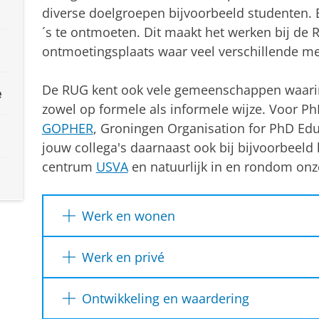
diverse doelgroepen bijvoorbeeld studenten. E
´s te ontmoeten. Dit maakt het werken bij de 
ontmoetingsplaats waar veel verschillende
De RUG kent ook vele gemeenschappen waar
e
zowel op formele als informele wijze. Voor Ph
GOPHER
, Groningen Organisation for PhD Edu
jouw collega's daarnaast ook bij bijvoorbeeld
centrum
USVA
en natuurlijk in en rondom onz
Werk en wonen
Werken in Groningen is werken in een brui
Werk en privé
groene omgeving. Groningen is goed te ber
Schiphol-airport (ca. 2 uur met de trein), 
De RUG vindt het belangrijk dat medewerk
Ontwikkeling en waardering
mogelijkheden tot ruim wonen, zowel in de
tussen hun werk en hun privé situatie, we 