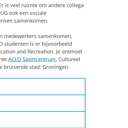
r is veel ruimte om andere collega
RUG ook een sociale
 mensen samenkomen.
in medewerkers samenkomen,
D studenten is er bijvoorbeeld
cation and Recreation. Je ontmoet
 het
ACLO Sportcentrum
, Cultureel
e bruisende stad: Groningen.
sende (studenten) stad in een
eizen vanaf de randstad/
en Groningen biedt
ers een goede balans hebben
 stad als daarbuiten.
zijn een inclusieve academische