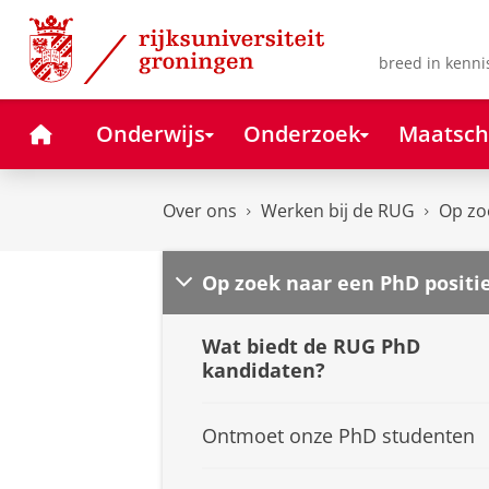
Skip
Skip
to
to
Content
Navigation
breed in kenni
Home
Onderwijs
Onderzoek
Maatsch
Over ons
Werken bij de RUG
Op zo
Op zoek naar een PhD positi
Wat biedt de RUG PhD
kandidaten?
Ontmoet onze PhD studenten