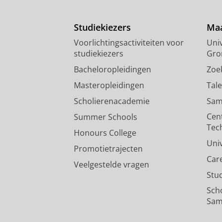
Studiekiezers
Maa
Voorlichtingsactiviteiten voor
Univ
studiekiezers
Gro
Bacheloropleidingen
Zoe
Masteropleidingen
Tal
Scholierenacademie
Sam
Cen
Summer Schools
Tec
Honours College
Uni
Promotietrajecten
Car
Veelgestelde vragen
Stu
Sch
Sam