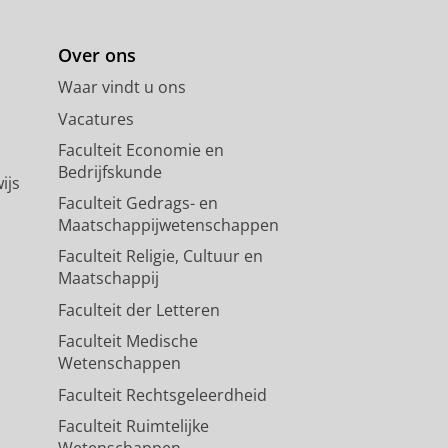
 de universiteit gerund door
Over ons
 coördineert activiteiten ten
Waar vindt u ons
de universiteit. Dit doen we
ren, verbinden en stimuleren
Vacatures
n waarom dit belangrijk is.
Faculteit Economie en
Bedrijfskunde
ijs
ga naar onze
website
.
Faculteit Gedrags- en
Maatschappijwetenschappen
Faculteit Religie, Cultuur en
Maatschappij
Faculteit der Letteren
Faculteit Medische
Wetenschappen
Faculteit Rechtsgeleerdheid
Faculteit Ruimtelijke
Wetenschappen