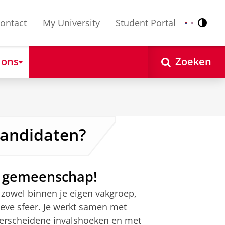
ontact
My University
Student Portal
Contr
Nederlands
English
 ons
Zoeken
kandidaten?
 gemeenschap!
zowel binnen je eigen vakgroep,
ieve sfeer. Je werkt samen met
t verscheidene invalshoeken en met