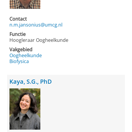
Contact
n.m.jansonius@umcg.nl
Functie
Hoogleraar Oogheelkunde
Vakgebied
Oogheelkunde
Biofysica
Kaya, S.G., PhD