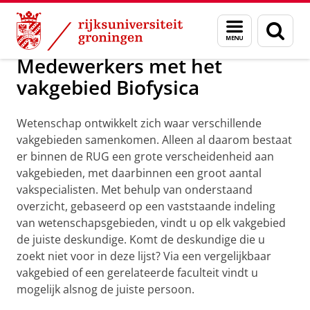
Skip
Skip
Over ons
Praktische zaken
Menu
Zoek
to
to
en
Content
Navigation
zoeken
Medewerkers met het
vakgebied Biofysica
Wetenschap ontwikkelt zich waar verschillende
vakgebieden samenkomen. Alleen al daarom bestaat
er binnen de RUG een grote verscheidenheid aan
vakgebieden, met daarbinnen een groot aantal
vakspecialisten. Met behulp van onderstaand
overzicht, gebaseerd op een vaststaande indeling
van wetenschapsgebieden, vindt u op elk vakgebied
de juiste deskundige. Komt de deskundige die u
zoekt niet voor in deze lijst? Via een vergelijkbaar
vakgebied of een gerelateerde faculteit vindt u
mogelijk alsnog de juiste persoon.