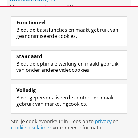
Membrane protein, cryoEM
Functioneel
Biedt de basisfuncties en maakt gebruik van
geanonimiseerde cookies.
Standaard
Biedt de optimale werking en maakt gebruik
Contact
van onder andere videocookies.
l.moissonnier@rug.nl
Functie
Postdoc
Volledig
Biedt gepersonaliseerde content en maakt
Vakgebied
gebruik van marketingcookies.
Biochemie & Moleculaire Biologie
Microscopie
Biofysica
Stel je cookievoorkeur in. Lees onze
privacy
en
cookie disclaimer
voor meer informatie.