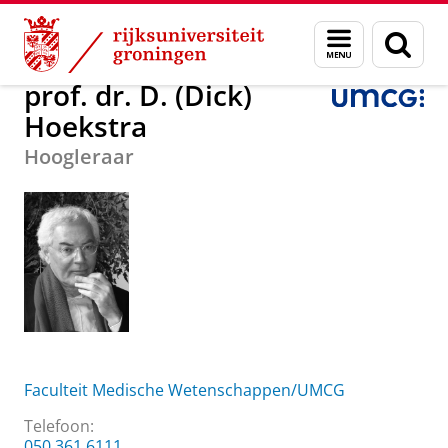
Skip
Skip
Over ons
prof. dr. D. (Dick) Hoekstra
Menu
Zoek
to
to
en
Content
Navigation
zoeken
prof. dr. D. (Dick)
Hoekstra
Hoogleraar
Faculteit Medische Wetenschappen/UMCG
Telefoon:
050 361 6111