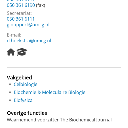
050 361 6190
(fax)
Secretariat:
050 361 6111
g.noppert@umcg.nl
E-mail:
d.hoekstra@umcg.nl
H
R
o
e
m
s
e
e
p
a
Vakgebied
a
r
Celbiologie
g
c
e
h
Biochemie & Moleculaire Biologie
P
Biofysica
o
r
Overige functies
t
a
Waarnemend voorzitter The Biochemical Journal
l