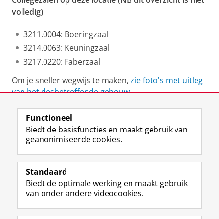
Collegezalen op deze locatie (NB dit overzicht is niet
volledig)
3211.0004: Boeringzaal
3214.0063: Keuningzaal
3217.0220: Faberzaal
Om je sneller wegwijs te maken,
zie foto's met uitleg
van het desbetreffende gebouw
.
Functioneel
View this page in:
English
Biedt de basisfuncties en maakt gebruik van
geanonimiseerde cookies.
F
L
R
I
Y
Volg de RUG
a
i
S
n
o
Standaard
c
n
S
s
u
Biedt de optimale werking en maakt gebruik
e
k
-
t
T
Studiekiezers
van onder andere videocookies.
b
e
f
a
u
Maatschappij/bedrijven
o
d
e
g
b
o
I
e
r
e