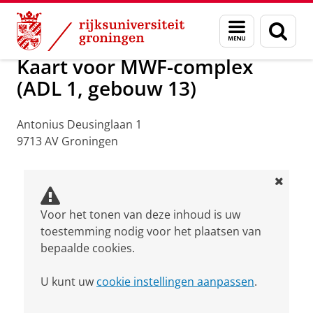
Skip
Skip
Over ons
Praktische zaken
Waar vindt u ons
Menu
Zoek
to
to
en
Content
Navigation
zoeken
Kaart voor MWF-complex
(ADL 1, gebouw 13)
Antonius Deusinglaan 1
9713 AV Groningen
Voor het tonen van deze inhoud is uw
toestemming nodig voor het plaatsen van
bepaalde cookies.
U kunt uw
cookie instellingen aanpassen
.