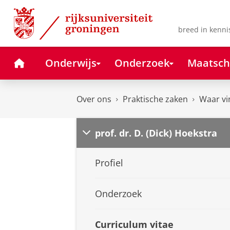
Skip
Skip
to
to
Content
Navigation
breed in kenni
Home
Onderwijs
Onderzoek
Maatsch
Over ons
Praktische zaken
Waar vi
prof. dr. D. (Dick) Hoekstra
Profiel
Onderzoek
Curriculum vitae