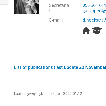
Secretaria
050 361 61
t:
g.noppert@
E-mail:
d.hoekstra
H
R
o
e
m
s
e
e
p
a
a
r
g
c
e
h
List of publications (last update 20 Novembe
P
o
r
t
a
Laatst gewijzigd:
25 juni 2022 01:12
l