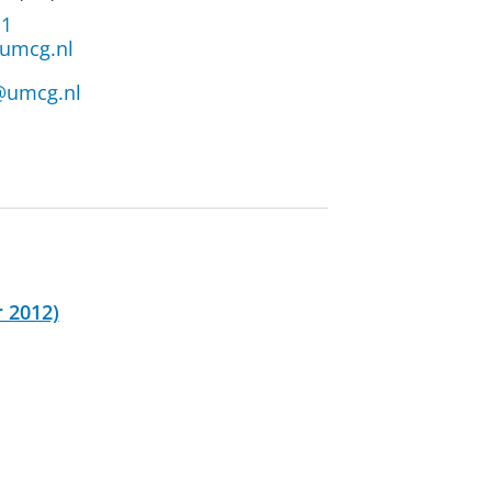
11
umcg.nl
@umcg.nl
r 2012)