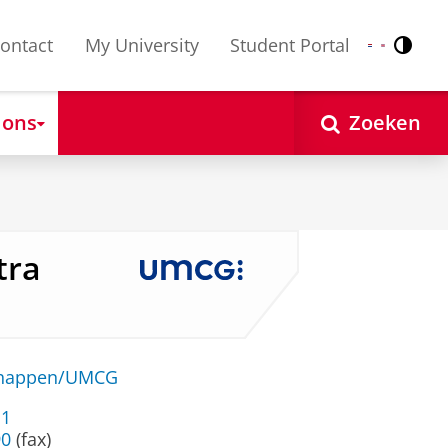
ontact
My University
Student Portal
Contr
Nederlands
English
 ons
Zoeken
tra
schappen/UMCG
11
90
(fax)