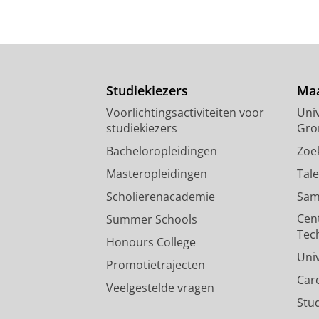
Studiekiezers
Maa
Voorlichtingsactiviteiten voor
Univ
studiekiezers
Gro
Bacheloropleidingen
Zoe
Masteropleidingen
Tal
Scholierenacademie
Sam
Cen
Summer Schools
Tec
Honours College
Uni
Promotietrajecten
Car
Veelgestelde vragen
Stu