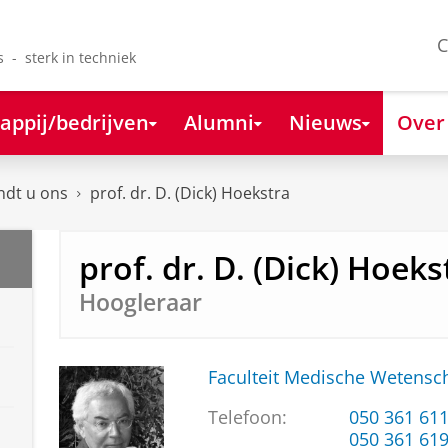
C
s - sterk in techniek
appij/bedrijven
Alumni
Nieuws
Over
ndt u ons
prof. dr. D. (Dick) Hoekstra
prof. dr. D. (Dick) Hoeks
Hoogleraar
Faculteit Medische Weten
Telefoon:
050 361 61
050 361 61