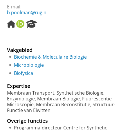
E-mail:
b.poolman@rug.nl
H
O
R
o
R
e
m
C
s
e
I
e
p
D
a
Vakgebied
a
r
Biochemie & Moleculaire Biologie
g
c
e
h
Microbiologie
P
Biofysica
o
r
Expertise
t
a
Membraan Transport, Synthetische Biologie,
l
Enzymologie, Membraan Biologie, Fluorescentie
Microscopie, Membraan Reconstitutie, Structuur-
Functie van Eiwitten
Overige functies
Programma-directeur Centre for Synthetic