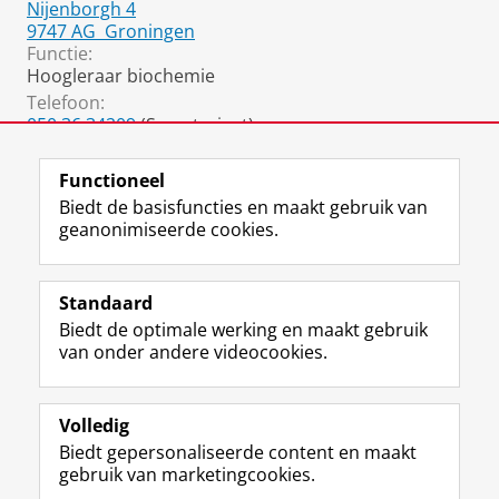
Nijenborgh 4
9747 AG
Groningen
Functie:
Hoogleraar biochemie
Telefoon:
050 36 34209
(Secretariaat)
050 36 34165
(Fax)
Functioneel
Biedt de basisfuncties en maakt gebruik van
geanonimiseerde cookies.
F
L
R
I
Y
Volg de RUG
a
i
S
n
o
Standaard
c
n
S
s
u
Biedt de optimale werking en maakt gebruik
e
k
-
t
T
Studiekiezers
van onder andere videocookies.
b
e
f
a
u
Maatschappij/bedrijven
o
d
e
g
b
o
I
e
r
e
Alumni
k
n
d
a
-
Volledig
p
-
R
m
k
Biedt gepersonaliseerde content en maakt
Over ons
a
p
i
-
a
gebruik van marketingcookies.
g
a
j
a
n