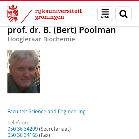
Skip
Skip
Over ons
prof. dr. B. (Bert) Poolman
Menu
Zoek
to
to
en
Content
Navigation
zoeken
prof. dr. B. (Bert) Poolman
Hoogleraar Biochemie
Faculteit Science and Engineering
Telefoon:
050 36 34209
(Secretariaat)
050 36 34165
(Fax)