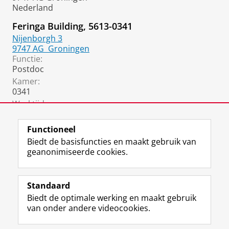
Nederland
Feringa Building, 5613-0341
Nijenborgh 3
9747 AG
Groningen
Functie:
Postdoc
Kamer:
0341
Werktijden:
9.30-6
Functioneel
Biedt de basisfuncties en maakt gebruik van
geanonimiseerde cookies.
F
L
R
I
Y
Volg de RUG
a
i
S
n
o
Standaard
c
n
S
s
u
Biedt de optimale werking en maakt gebruik
e
k
-
t
T
Studiekiezers
van onder andere videocookies.
b
e
f
a
u
Maatschappij/bedrijven
o
d
e
g
b