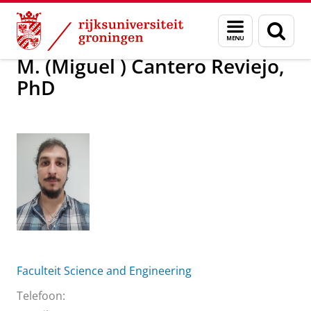
Skip
Skip
Over ons
M. (Miguel ) Cantero Reviejo, PhD
Menu
Zoek
to
to
en
Content
Navigation
zoeken
M. (Miguel ) Cantero Reviejo,
PhD
Faculteit Science and Engineering
Telefoon: