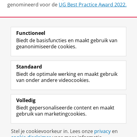
genomineerd voor de
UG Best Practice Award 2022.
Laatst gewijzigd:
04 augustus 2022 09:33
Functioneel
View this page in:
English
Biedt de basisfuncties en maakt gebruik van
geanonimiseerde cookies.
F
L
R
I
Y
Volg de RUG
a
i
S
n
o
Standaard
c
n
S
s
u
Biedt de optimale werking en maakt gebruik
e
k
-
t
T
Studiekiezers
van onder andere videocookies.
b
e
f
a
u
Maatschappij/bedrijven
o
d
e
g
b
o
I
e
r
e
Alumni
k
n
d
a
-
Volledig
p
-
R
m
k
Biedt gepersonaliseerde content en maakt
Over ons
a
p
i
-
a
gebruik van marketingcookies.
g
a
j
a
n
i
g
k
c
a
Disclaimer & Copyright
Privacy
Cookies
n
i
s
c
a
Stel je cookievoorkeur in. Lees onze
privacy
en
Inloggen
a
n
u
o
l