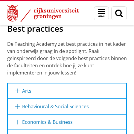
Skip
Skip
Over ons
Teaching Academy Groningen
Menu
Zoek
to
to
en
Content
Navigation
zoeken
Best practices
De Teaching Academy zet best practices in het kader
van onderwijs graag in de spotlight. Raak
geïnspireerd door de volgende best practices binnen
de faculteiten en ontdek hoe jij ze kunt
implementeren in jouw lessen!
Arts
Behavioural & Social Sciences
Economics & Business