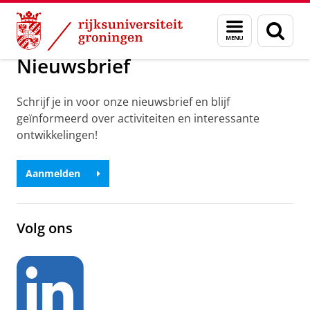
Skip
Skip
Over ons
Teaching Academy Groningen
Menu
Zoek
to
to
en
Content
Navigation
zoeken
Nieuwsbrief
Schrijf je in voor onze nieuwsbrief en blijf
geïnformeerd over activiteiten en interessante
ontwikkelingen!
Aanmelden
Volg ons