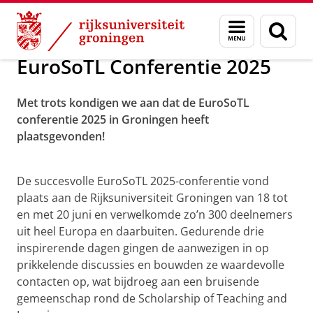
Skip
Skip
Over ons
EuroSoTL Conference 2025
Menu
Zoek
to
to
en
Content
Navigation
zoeken
EuroSoTL Conferentie 2025
Met trots kondigen we aan dat de EuroSoTL
conferentie 2025 in Groningen heeft
plaatsgevonden!
EuroSoTL 2025 Aftermovie
Pas uw cookie instellingen aan
om deze
video te zien
De succesvolle EuroSoTL 2025-conferentie vond
plaats aan de Rijksuniversiteit Groningen van 18 tot
en met 20 juni en verwelkomde zo’n 300 deelnemers
uit heel Europa en daarbuiten. Gedurende drie
inspirerende dagen gingen de aanwezigen in op
prikkelende discussies en bouwden ze waardevolle
contacten op, wat bijdroeg aan een bruisende
gemeenschap rond de Scholarship of Teaching and