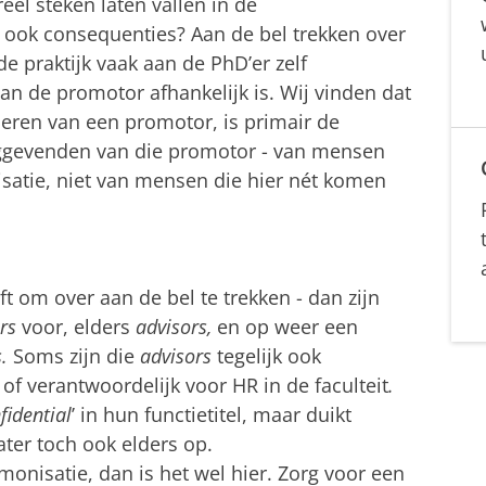
el steken laten vallen in de
 ook consequenties? Aan de bel trekken over
e praktijk vaak aan de PhD’er zelf
t van de promotor afhankelijk is. Wij vinden dat
eren van een promotor, is primair de
nggevenden van die promotor - van mensen
isatie, niet van mensen die hier nét komen
ft om over aan de bel te trekken - dan zijn
ors
voor, elders
advisors,
en op weer een
s.
Soms zijn die
advisors
tegelijk ook
, of verantwoordelijk voor HR in de faculteit
.
fidential
’ in hun functietitel, maar duikt
ater toch ook elders op.
monisatie, dan is het wel hier. Zorg voor een