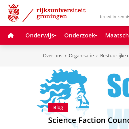
Skip
Skip
to
to
Content
Navigation
breed in kenni
Home
Onderwijs
Onderzoek
Maatsch
Over ons
Organisatie
Bestuurlijke 
Blog
Science Faction Counc