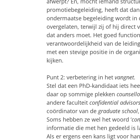
afwerpt? En, mocht iemand structure
promotiebegeleiding, heeft dat dan
ondermaatse begeleiding wordt in d
overgelaten, terwijl zij of hij direc
dat anders moet. Het goed function
verantwoordelijkheid van de leidi
met een stevige positie in de organ
kijken.
Punt 2: verbetering in het
vangnet.
Stel dat een PhD-kandidaat iets hee
daar op sommige plekken
counsell
andere faculteit
confidential advisor
coördinator van de
graduate school
Soms hebben ze wel het woord ‘
con
informatie die met hen gedeeld is l
Als er ergens een kans ligt voor har