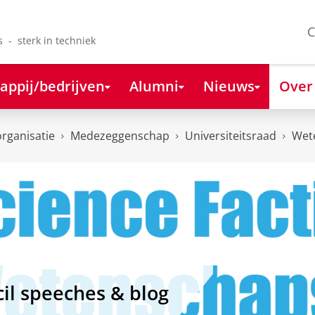
C
s - sterk in techniek
appij/bedrijven
Alumni
Nieuws
Over
organisatie
Medezeggenschap
Universiteitsraad
Wet
il speeches & blog