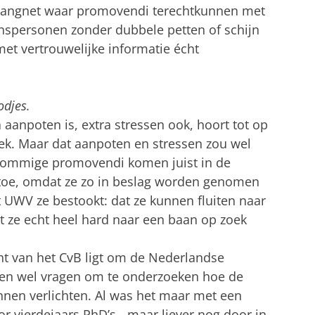
g vangnet waar promovendi terechtkunnen met
nspersonen zonder dubbele petten of schijn
met vertrouwelijke informatie écht
odjes.
 aanpoten is, extra stressen ook, hoort tot op
ek. Maar dat aanpoten en stressen zou wel
Sommige promovendi komen juist in de
 toe, omdat ze zo in beslag worden genomen
UWV ze bestookt: dat ze kunnen fluiten naar
at ze echt heel hard naar een baan op zoek
ht van het CvB ligt om de Nederlandse
len wel vragen om te onderzoeken hoe de
unnen verlichten. Al was het maar met een
or vierdejaars PhD’s - maar liever nog door in