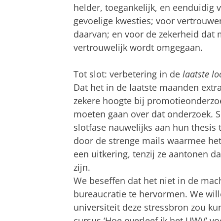
helder, toegankelijk, en eenduidi
gevoelige kwesties; voor vertrouwe
daarvan; en voor de zekerheid dat 
vertrouwelijk wordt omgegaan.
Tot slot: verbetering in de
laatste lo
Dat het in de laatste maanden extra
zekere hoogte bij promotieonderzo
moeten gaan over dat onderzoek. 
slotfase nauwelijks aan hun thesis
door de strenge mails waarmee het 
een uitkering, tenzij ze aantonen d
zijn.
We beseffen dat het niet in de mac
bureaucratie te hervormen. We wil
universiteit deze stressbron zou k
cursus ‘Hoe overleef ik het UWV’ vo