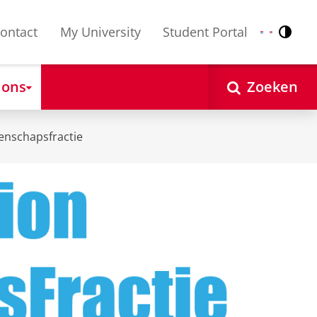
ontact
My University
Student Portal
Contr
Nederlands
English
 ons
Zoeken
enschapsfractie