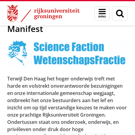
Skip
Skip
Over ons
Wetenschapsfractie
Menu
Zoek
to
to
en
Content
Navigation
zoeken
Manifest
Terwijl Den Haag het hoger onderwijs treft met
harde en volstrekt onverantwoorde bezuinigingen
en onze internationale gemeenschap wegjaagt,
ontbreekt het onze bestuurders aan het lef en
inzicht om op tijd verstandige keuzes te maken voor
onze prachtige Rijksuniversiteit Groningen.
Ondertussen staat ons onderzoek, onderwijs, en
privéleven onder druk door hoge